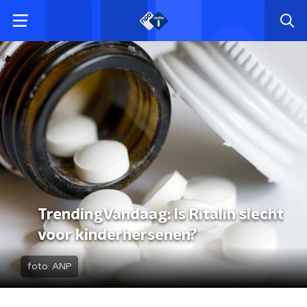
TrendingVandaag: Is Ritalin slecht
voor kinderhersenen?
foto:
ANP