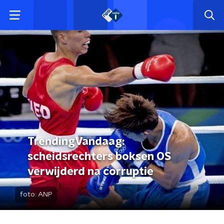
TrendingVandaag:
scheidsrechters boksen OS
verwijderd na corruptie
foto:
ANP