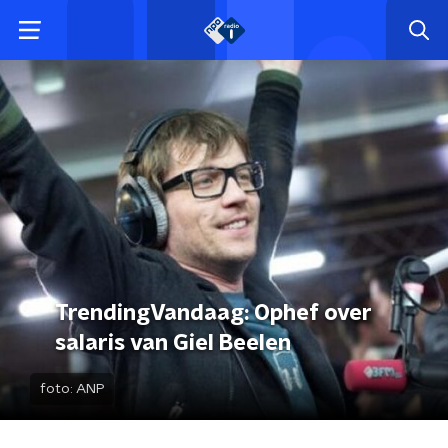
TrendingVandaag: Ophef over
salaris van Giel Beelen
foto:
ANP