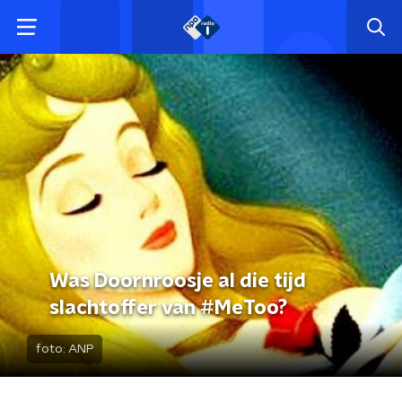
Was Doornroosje al die tijd
slachtoffer van #MeToo?
foto:
ANP