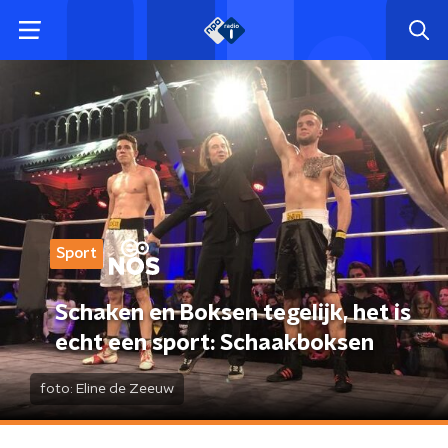
Sport
Schaken en Boksen tegelijk, het is
echt een sport: Schaakboksen
foto:
Eline de Zeeuw