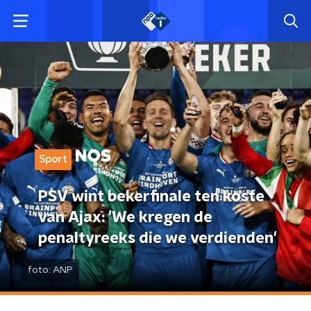
Sport
PSV wint bekerfinale ten koste
van Ajax: 'We kregen de
penaltyreeks die we verdienden'
foto:
ANP