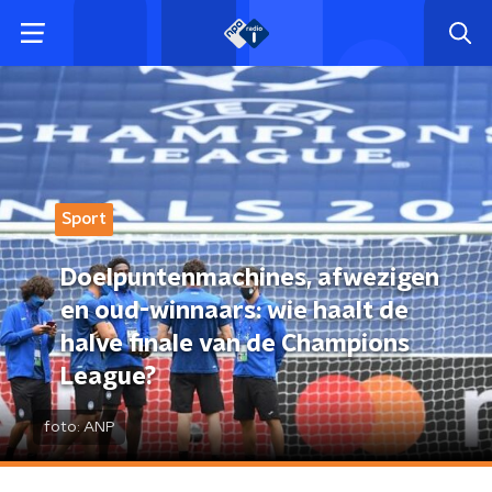
Sport
Doelpuntenmachines, afwezigen
en oud-winnaars: wie haalt de
halve finale van de Champions
League?
foto:
ANP