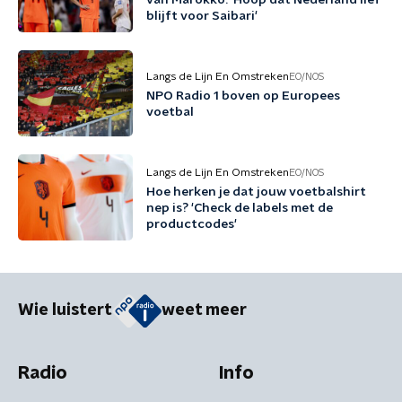
van Marokko: 'Hoop dat Nederland lief
blijft voor Saibari'
Langs de Lijn En Omstreken
EO/NOS
NPO Radio 1 boven op Europees
voetbal
Langs de Lijn En Omstreken
EO/NOS
Hoe herken je dat jouw voetbalshirt
nep is? 'Check de labels met de
productcodes'
Wie luistert
weet meer
Radio
Info