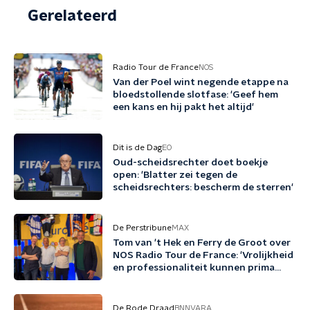
Gerelateerd
Radio Tour de France
NOS
Van der Poel wint negende etappe na
bloedstollende slotfase: 'Geef hem
een kans en hij pakt het altijd'
Dit is de Dag
EO
Oud-scheidsrechter doet boekje
open: 'Blatter zei tegen de
scheidsrechters: bescherm de sterren'
De Perstribune
MAX
Tom van 't Hek en Ferry de Groot over
NOS Radio Tour de France: 'Vrolijkheid
en professionaliteit kunnen prima
samengaan'
De Rode Draad
BNNVARA