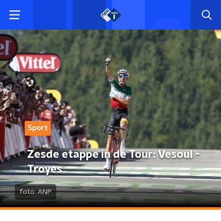
Sport
Zesde etappe in de Tour: Vesoul -
Troyes
foto:
ANP