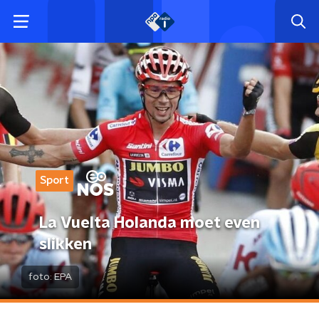
Sport
La Vuelta Holanda moet even
slikken
foto:
EPA