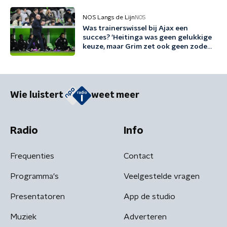
NOS Langs de Lijn
NOS
Was trainerswissel bij Ajax een
succes? ‘Heitinga was geen gelukkige
keuze, maar Grim zet ook geen zoden
aan de dijk’
Wie luistert
weet meer
Radio
Info
Frequenties
Contact
Programma's
Veelgestelde vragen
Presentatoren
App de studio
Muziek
Adverteren