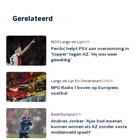
Gerelateerd
NOS Langs de Lijn
NOS
Perišić helpt PSV aan overwinning in
‘topper’ tegen AZ: 'Hij was weer
geweldig'
Langs de Lijn En Omstreken
EO/NOS
NPO Radio 1 boven op Europees
voetbal
RadiOlympia
NOS
Andries Jonker: 'Ajax had moeten
kunnen winnen als AZ zonder vaste
middenveld speelt'