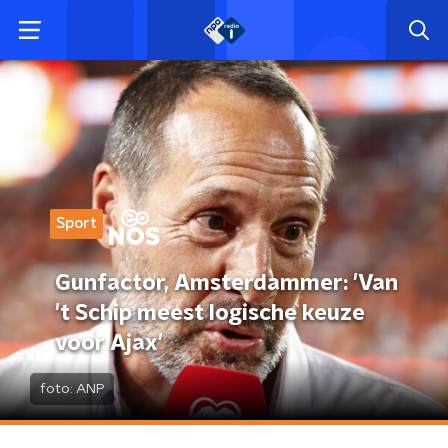
Sport
Gunfactor, Amsterdammer: 'Van
't Schip meest logische keuze
voor Ajax'
foto:
ANP