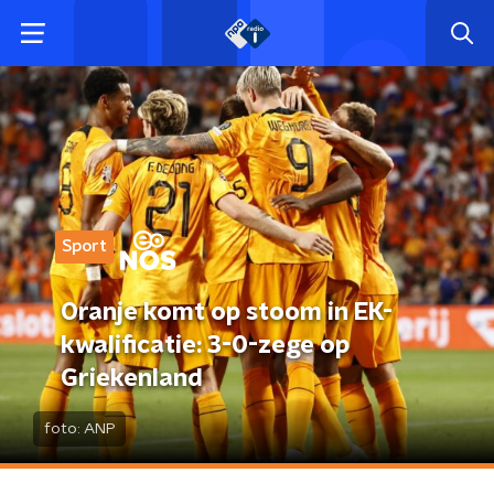
Sport
Oranje komt op stoom in EK-
kwalificatie: 3-0-zege op
Griekenland
foto:
ANP