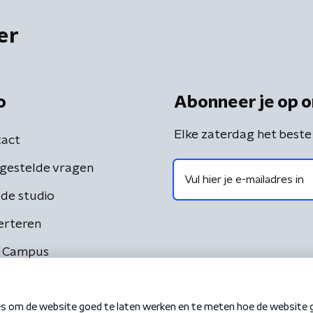
er
o
Abonneer je op o
Elke zaterdag het beste
act
gestelde vragen
de studio
erteren
 Campus