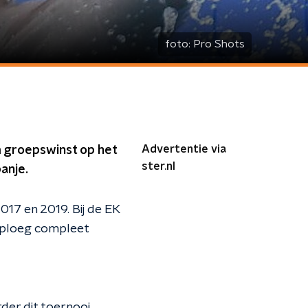
foto:
Pro Shots
Advertentie via
 groepswinst op het
ster.nl
anje.
017 en 2019. Bij de EK
 ploeg compleet
rder dit toernooi