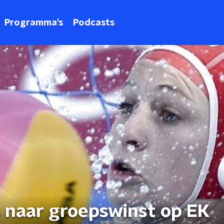
Programma's
Podcasts
 naar groepswinst op EK