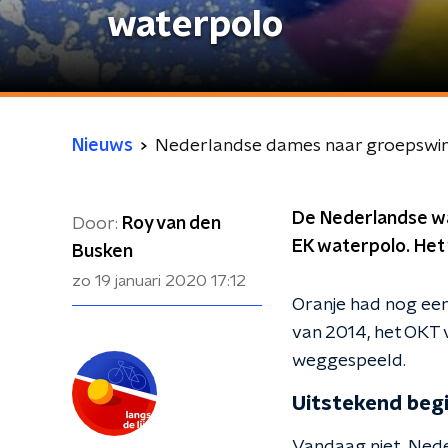
waterpolo
Nieuws
Nederlandse dames naar groepswin
De Nederlandse wa
Door:
Roy van den
EK waterpolo. Het
Busken
zo 19 januari 2020
17:12
Oranje had nog een 
van 2014, het OKT 
weggespeeld.
Uitstekend beg
Vandaag niet. Neder