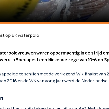
st op EK waterpolo
terpolovrouwen waren oppermachtig in de strijd om
 werd in Boedapest een klinkende zege van 10-6 op Sp
appeltje te schillen met de verliezend WK-finalist van 2
van 2016 en de WK van vorig jaar werd de Nederlandse
in
land begon uitstekend en liep uit naar 4-0. Net als ee