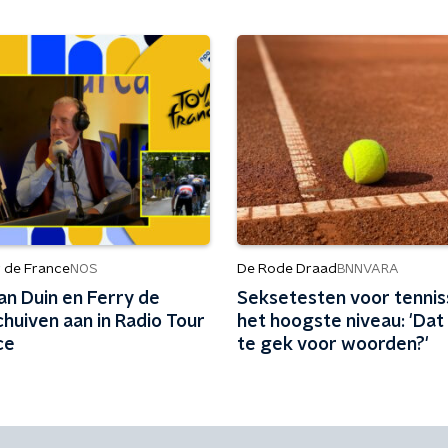
r de France
De Rode Draad
NOS
BNNVARA
an Duin en Ferry de
Seksetesten voor tennis
huiven aan in Radio Tour
het hoogste niveau: 'Dat 
ce
te gek voor woorden?'