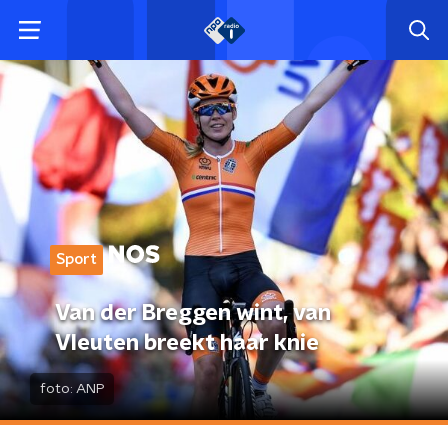
Sport
Van der Breggen wint, van
Vleuten breekt haar knie
foto:
ANP