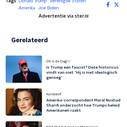
Tags
Donald Trump
Verenigde Staten
Amerika
Joe Biden
Advertentie via ster.nl
Gerelateerd
Dit is de Dag
EO
Is Trump een fascist? Deze historicus
vindt van niet: 'Hij is niet ideologisch
genoeg'
Kunststof
Amerika-correspondent Maral Noshad
Sharifi onderzocht hoe Trumps beleid
Amerikanen raakt