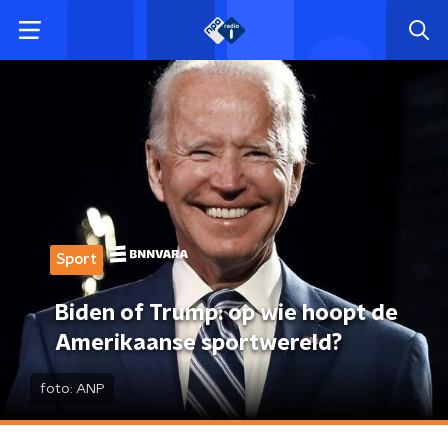
Sport
Biden of Trump: op wie hoopt de
Amerikaanse sportwereld?
foto:
ANP