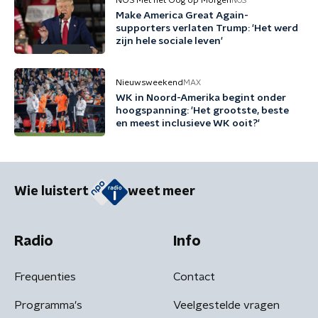
NOS Met het Oog op Morgen
NOS
Make America Great Again-
supporters verlaten Trump: 'Het werd
zijn hele sociale leven'
Nieuwsweekend
MAX
WK in Noord-Amerika begint onder
hoogspanning: 'Het grootste, beste
en meest inclusieve WK ooit?'
Wie luistert
weet meer
Radio
Info
Frequenties
Contact
Programma's
Veelgestelde vragen