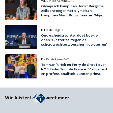
WNL In de Kantine
WNL
Olympisch kampioen Jorrit Bergsma
zeilde vroeger met olympisch
kampioen Marit Bouwmeester: 'Mijn
jeugd uit schaatsen en zeilen'
Dit is de Dag
EO
Oud-scheidsrechter doet boekje
open: 'Blatter zei tegen de
scheidsrechters: bescherm de sterren'
De Perstribune
MAX
Tom van 't Hek en Ferry de Groot over
NOS Radio Tour de France: 'Vrolijkheid
en professionaliteit kunnen prima
samengaan'
Wie luistert
weet meer