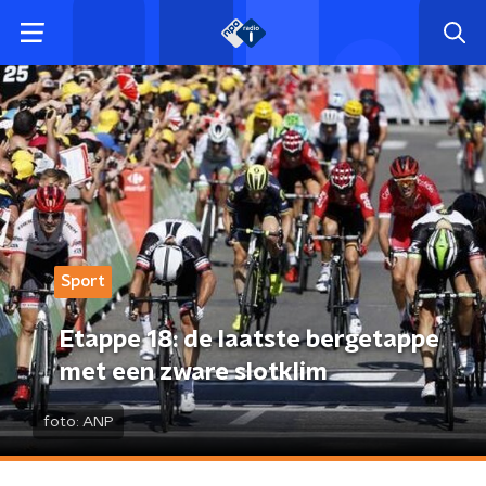
Sport
Etappe 18: de laatste bergetappe
met een zware slotklim
foto:
ANP