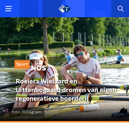
Sport
Roeiers Wielaard en
Uittenbogaard dromen van eigen
regeneratieve boerderij
foto:
Instagram