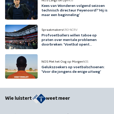
NOS Langs de Lijn
NOS
Kees van Wonderen volgend seizoen
technisch directeur Feyenoord? 'Hij is
maar een beginneling'
Spraakmakers
KRO-NCRV
Profvoetballers willen taboe op
praten over mentale problemen
doorbreken: 'Voetbal opent
gesprekken'
NOS Met het Oog op Morgen
NOS
Gelukszoekers op voetbalschoenen:
'Voor die jongens de enige uitweg'
Wie luistert
weet meer