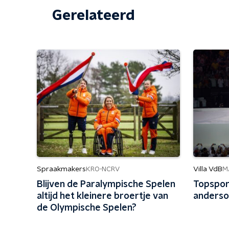
Gerelateerd
Spraakmakers
Villa VdB
KRO-NCRV
M
Blijven de Paralympische Spelen
Topsport
altijd het kleinere broertje van
anders
de Olympische Spelen?