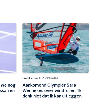
De Nieuws BV
BNNVARA
n we nog
Aankomend Olympiër Sara
ssan en
Wennekes over windfoilen: 'Ik
denk niet dat ik kan uitleggen
hoe het voelt om zo te vliegen'