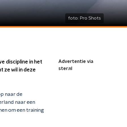
foto:
Pro Shots
Advertentie via
 discipline in het
ster.nl
t ze wil in deze
op naar de
erland naar een
men om een training