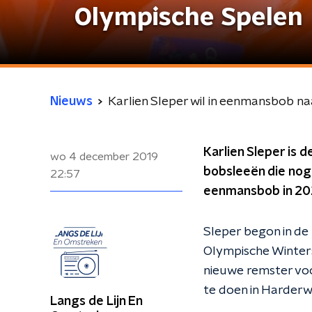
Olympische Spelen
Nieuws
Karlien Sleper wil in eenmansbob n
Karlien Sleper is 
wo 4 december 2019
bobsleeën die nog 
22:57
eenmansbob in 202
Sleper begon in de
Olympische Winters
nieuwe remster voo
te doen in Harderwij
Langs de Lijn En