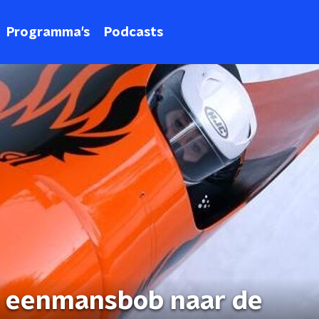
Programma's
Podcasts
in eenmansbob naar de