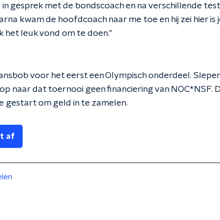
 in gesprek met de bondscoach en na verschillende te
rna kwam de hoofdcoach naar me toe en hij zei hier is je
ik het leuk vond om te doen."
ansbob voor het eerst een Olympisch onderdeel. Sleper 
loop naar dat toernooi geen financiering van NOC*NSF. 
 gestart om geld in te zamelen.
t af
elen