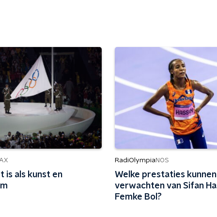
RadiOlympia
AX
NOS
 is als kunst en
Welke prestaties kunne
om
verwachten van Sifan Ha
Femke Bol?