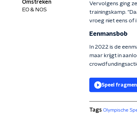
Omstreken
Vervolgens ging ze
EO & NOS
trainingskamp. "Daa
vroeg niet eens of 
Eenmansbob
In 2022 is de eenm
maar krijgt in aan
crowdfundingsactie
Speel fragmen
Tags
Olympische Sp