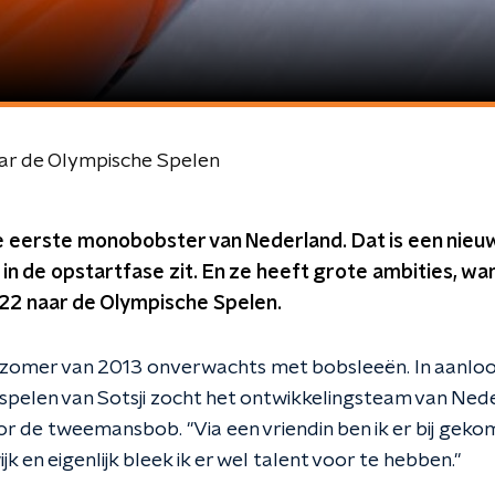
aar de Olympische Spelen
de eerste monobobster van Nederland. Dat is een nieuwe
in de opstartfase zit. En ze heeft grote ambities, wan
2 naar de Olympische Spelen.
 zomer van 2013 onverwachts met bobsleeën. In aanlo
pelen van Sotsji zocht het ontwikkelingsteam van Ned
r de tweemansbob. "Via een vriendin ben ik er bij geko
k en eigenlijk bleek ik er wel talent voor te hebben."