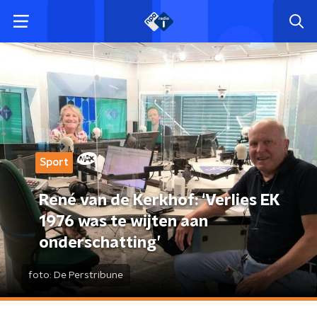
Sport
René van de Kerkhof: ‘Verlies EK
1976 was te wijten aan
onderschatting’
foto:
De Perstribune