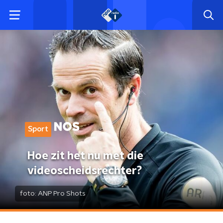
Sport
Hoe zit het nu met die
videoscheidsrechter?
foto:
ANP Pro Shots