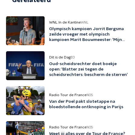
Gerelateerd
WNL In de Kantine
WNL
Olympisch kampioen Jorrit Bergsma
zeilde vroeger met olympisch
kampioen Marit Bouwmeester: 'Mijn
jeugd uit schaatsen en zeilen'
Dit is de Dag
EO
Oud-scheidsrechter doet boekje
open: 'Blatter zei tegen de
scheidsrechters: bescherm de sterren'
Radio Tour de France
NOS
Van der Poel pakt slotetappe na
bloedstollende ontknoping in Parijs
Radio Tour de France
NOS
Weet jij alles over de Tour de France?