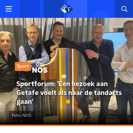
Sport
Sportforum: 'Een bezoek aan
Getafe voelt als naar de tandarts
gaan'
foto:
NOS