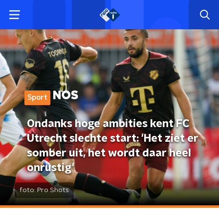
Sport
Ondanks hoge ambities kent FC
Utrecht slechte start: 'Het ziet er
somber uit, het wordt daar heel
onrustig'
foto:
Pro Shots