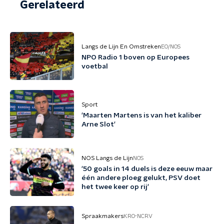
Gerelateerd
Langs de Lijn En Omstreken
EO/NOS
NPO Radio 1 boven op Europees
voetbal
Sport
'Maarten Martens is van het kaliber
Arne Slot'
NOS Langs de Lijn
NOS
'50 goals in 14 duels is deze eeuw maar
één andere ploeg gelukt, PSV doet
het twee keer op rij'
Spraakmakers
KRO-NCRV