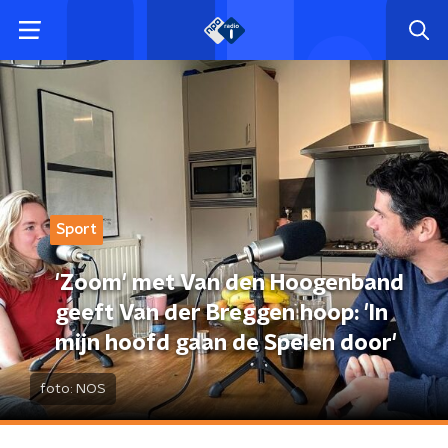
Sport
'Zoom' met Van den Hoogenband
geeft Van der Breggen hoop: 'In
mijn hoofd gaan de Spelen door'
foto:
NOS