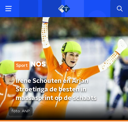
Sport
Irene Schouten en Arjan
Stroetinga de besten in
massasprint op de schaats
foto:
ANP