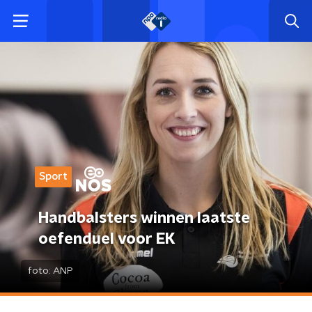
Sport
Handbalsters winnen laatste
oefenduel voor EK
foto:
ANP