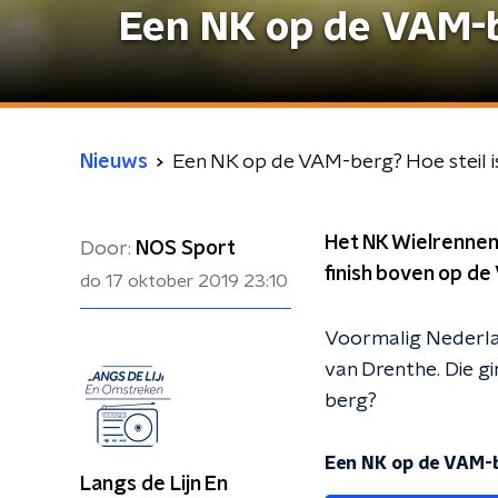
Een NK op de VAM-be
Nieuws
Een NK op de VAM-berg? Hoe steil i
Het NK Wielrennen
Door:
NOS Sport
finish boven op d
do 17 oktober 2019
23:10
Voormalig Nederlan
van Drenthe. Die gi
berg?
Een NK op de VAM-be
Langs de Lijn En