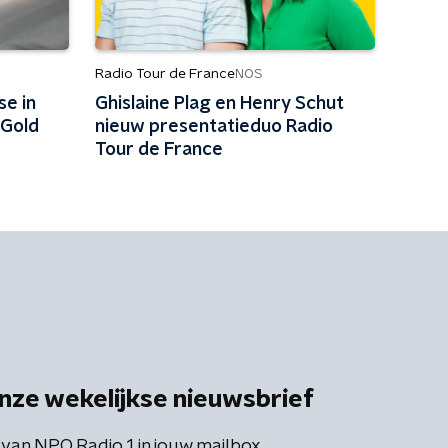
Radio Tour de France
NOS
se in
Ghislaine Plag en Henry Schut
 Gold
nieuw presentatieduo Radio
Tour de France
nze wekelijkse nieuwsbrief
 van NPO Radio 1 in jouw mailbox