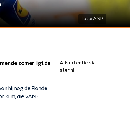
?
foto:
ANP
Advertentie via
omende zomer ligt de
ster.nl
won hij nog de Ronde
or klim, die VAM-