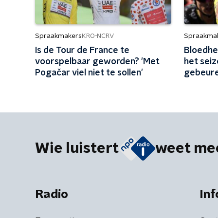
Spraakmakers
Spraakma
KRO-NCRV
Is de Tour de France te
Bloedhe
voorspelbaar geworden? 'Met
het seiz
Pogačar viel niet te sollen'
gebeure
Wie luistert
weet me
Radio
Inf