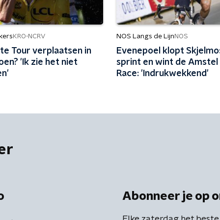
kers
NOS Langs de Lijn
KRO-NCRV
NOS
te Tour verplaatsen in
Evenepoel klopt Skjelmo
oen? 'Ik zie het niet
sprint en wint de Amstel
n'
Race: 'Indrukwekkend'
er
o
Abonneer je op o
Elke zaterdag het beste