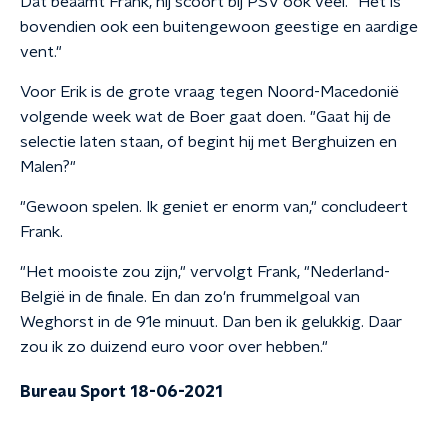
Dat beaamt Frank, hij scoort bij PSV ook veel. "Het is
bovendien ook een buitengewoon geestige en aardige
vent."
Voor Erik is de grote vraag tegen Noord-Macedonië
volgende week wat de Boer gaat doen. "Gaat hij de
selectie laten staan, of begint hij met Berghuizen en
Malen?"
"Gewoon spelen. Ik geniet er enorm van," concludeert
Frank.
"Het mooiste zou zijn," vervolgt Frank, "Nederland-
België in de finale. En dan zo'n frummelgoal van
Weghorst in de 91e minuut. Dan ben ik gelukkig. Daar
zou ik zo duizend euro voor over hebben."
Bureau Sport 18-06-2021