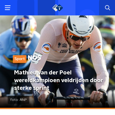
Sport
Mathieu van der Poel
wereldkampioen veldrijden door
sterke sprint
foto:
ANP