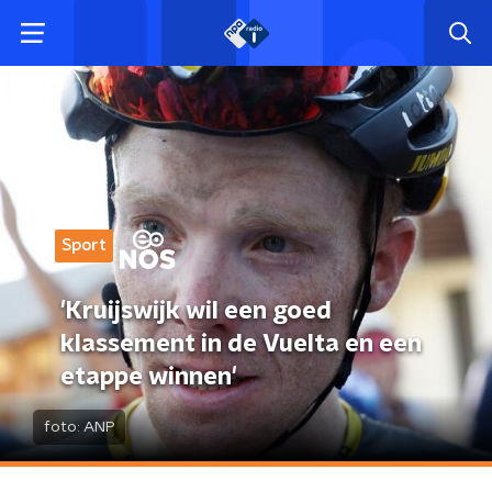
Sport
'Kruijswijk wil een goed
klassement in de Vuelta en een
etappe winnen'
foto:
ANP