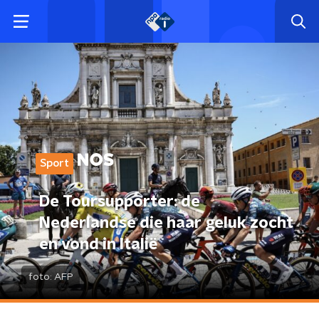
Sport
De Toursupporter: de
Nederlandse die haar geluk zocht
en vond in Italië
foto:
AFP