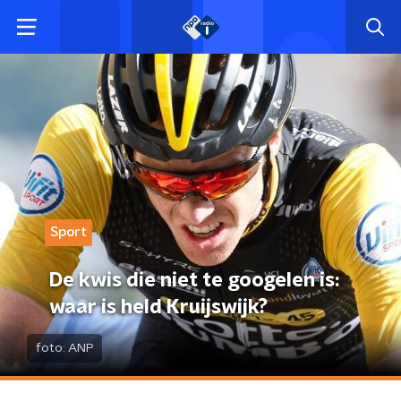
Sport
De kwis die niet te googelen is:
waar is held Kruijswijk?
foto:
ANP