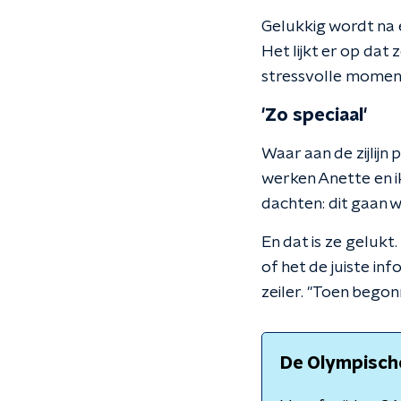
Gelukkig wordt na een
Het lijkt er op dat
stressvolle moment
'Zo speciaal'
Waar aan de zijlijn 
werken Anette en ik
dachten: dit gaan w
En dat is ze gelukt
of het de juiste in
zeiler. "Toen begon
De Olympische