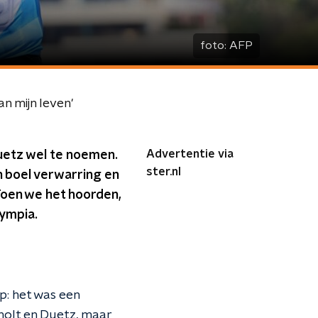
foto:
AFP
n mijn leven'
Advertentie via
Duetz wel te noemen.
ster.nl
en boel verwarring en
Toen we het hoorden,
lympia.
ap: het was een
holt en Duetz, maar