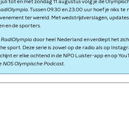
 juli tot en met zondag 11 augustus volg je de Olympisch
adiOlympia
. Tussen 09.30 en 23.00 uur hoef je niks te 
venement ter wereld. Met wedstrijdverslagen, updates 
n en de sporters.
t
RadiOlympia
door heel Nederland en verdiept het zich 
e sport. Deze serie is zowel op de radio als op Insta
chijnt er elke ochtend in de NPO Luister-app en op Yo
de
NOS Olympische Podcast.