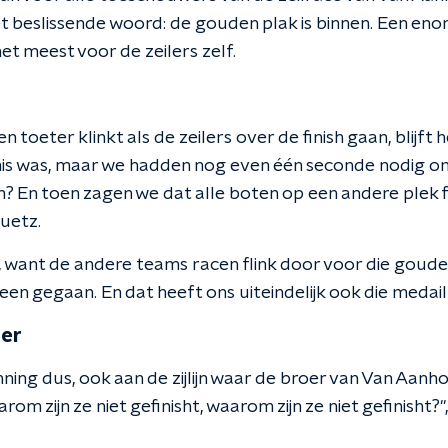
et beslissende woord: de gouden plak is binnen. Een en
et meest voor de zeilers zelf.
toeter klinkt als de zeilers over de finish gaan, blijft h
 mis was, maar we hadden nog even één seconde nodig om 
 En toen zagen we dat alle boten op een andere plek f
uetz.
 want de andere teams racen flink door voor die gouden
en gegaan. En dat heeft ons uiteindelijk ook die medai
oer
ing dus, ook aan de zijlijn waar de broer van Van Aanho
arom zijn ze niet gefinisht, waarom zijn ze niet gefinisht?