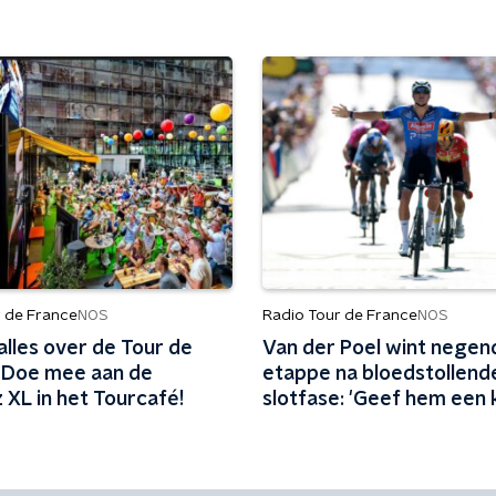
r de France
Radio Tour de France
NOS
NOS
 alles over de Tour de
Van der Poel wint negen
 Doe mee aan de
etappe na bloedstollend
 XL in het Tourcafé!
slotfase: 'Geef hem een 
hij pakt het altijd'