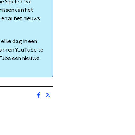
e Spelen live
missen van het
en al het nieuws
elke dag in een
gram en YouTube te
uTube een nieuwe