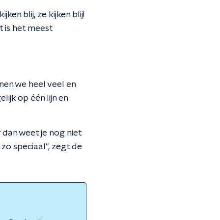
en blij, ze kijken blij!
t is het meest
ainen we heel veel en
ijk op één lijn en
 dan weet je nog niet
 zo speciaal", zegt de