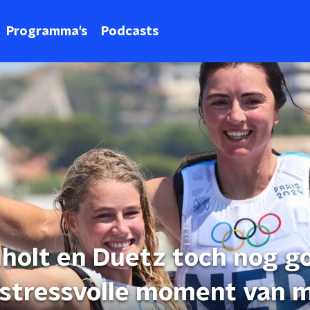
Programma's
Podcasts
nholt en Duetz toch nog g
 stressvolle moment van m