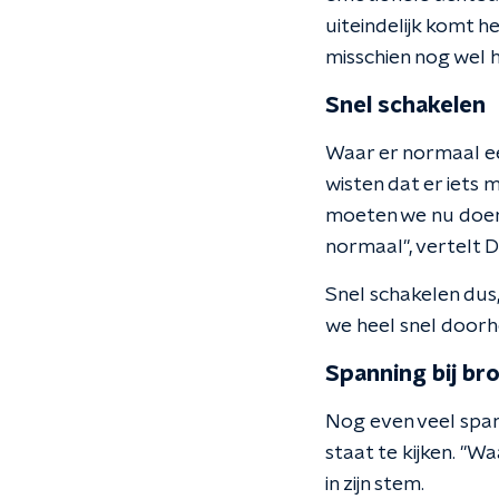
uiteindelijk komt h
misschien nog wel h
Snel schakelen
Waar er normaal een 
wisten dat er iets
moeten we nu doen?
normaal", vertelt D
Snel schakelen dus,
we heel snel doorhe
Spanning bij br
Nog even veel spann
staat te kijken. "Wa
in zijn stem.