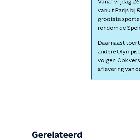
Vanaf vrijdag 26
vanuit Parijs bij
R
grootste sporte
rondom de Spele
Daarnaast toer
andere Olympisch
volgen. Ook vers
aflevering van 
Gerelateerd