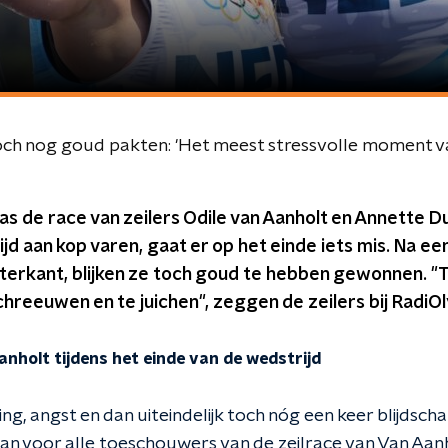
och nog goud pakten: 'Het meest stressvolle moment va
as de race van zeilers Odile van Aanholt en Annette 
ijd aan kop varen, gaat er op het einde iets mis. Na e
terkant, blijken ze toch goud te hebben gewonnen. "
reeuwen en te juichen", zeggen de zeilers bij RadiO
nholt tijdens het einde van de wedstrijd
ing, angst en dan uiteindelijk toch nóg een keer blijdsch
n voor alle toeschouwers van de zeilrace van Van Aan