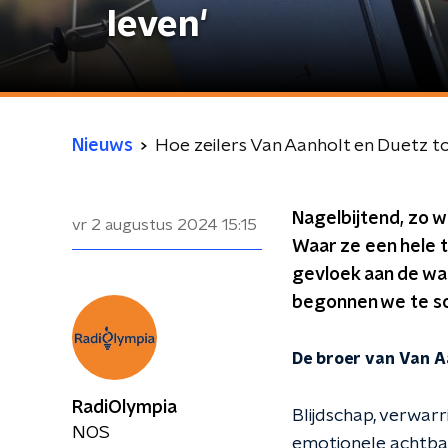
leven'
Nieuws
Hoe zeilers Van Aanholt en Duetz t
Nagelbijtend, zo w
vr 2 augustus 2024
15:15
Waar ze een hele t
gevloek aan de wa
begonnen we te sch
De broer van Van Aa
RadiOlympia
Blijdschap, verwarr
NOS
emotionele achtbaa