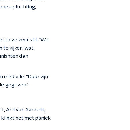
orme opluchting,
et deze keer stil. "We
te kijken: wat
inishten dan
 medaille. "Daar zijn
lle gegeven."
lt, Ard van Aanholt,
", klinkt het met paniek