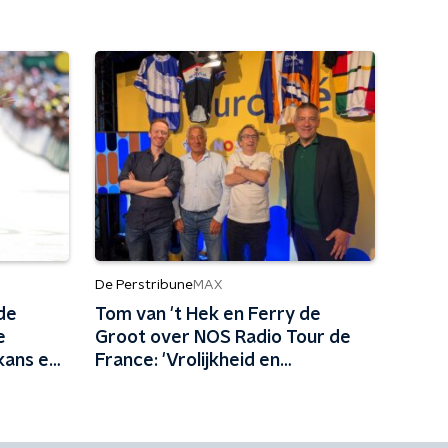
De Perstribune
MAX
de
Tom van 't Hek en Ferry de
e
Groot over NOS Radio Tour de
kans en
France: 'Vrolijkheid en
professionaliteit kunnen prima
samengaan'