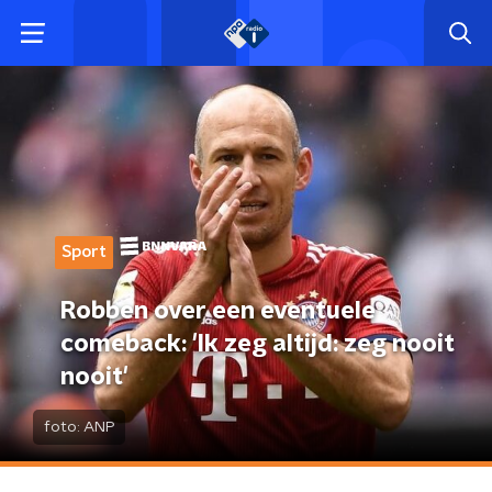
Sport
Robben over een eventuele
comeback: 'Ik zeg altijd: zeg nooit
nooit'
foto:
ANP