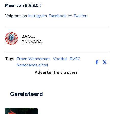
Meer van B.V.S.C.?
Volg ons op
Instagram
,
Facebook
en
Twitter
.
B.V.S.C.
BNNVARA
Tags
Erben Wennemars
Voetbal
BVSC
Nederlands elftal
Advertentie via ster.nl
Gerelateerd