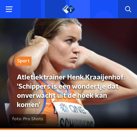
Sport
Atletiektrainer Henk Kraaijenhof:
'Schippers is een wondertje dat
onverwacht uit de hoek kan
komen'
foto:
Pro Shots