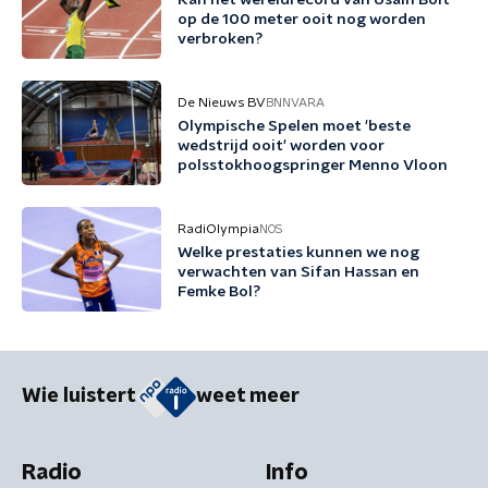
Kan het wereldrecord van Usain Bolt
op de 100 meter ooit nog worden
verbroken?
De Nieuws BV
BNNVARA
Olympische Spelen moet 'beste
wedstrijd ooit' worden voor
polsstokhoogspringer Menno Vloon
RadiOlympia
NOS
Welke prestaties kunnen we nog
verwachten van Sifan Hassan en
Femke Bol?
Wie luistert
weet meer
Radio
Info