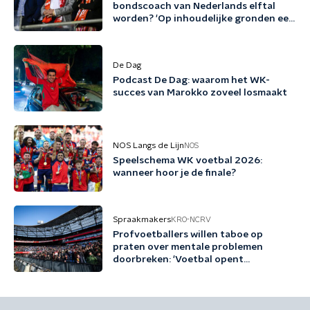
bondscoach van Nederlands elftal
worden? 'Op inhoudelijke gronden een
no-brainer'
De Dag
Podcast De Dag: waarom het WK-
succes van Marokko zoveel losmaakt
NOS Langs de Lijn
NOS
Speelschema WK voetbal 2026:
wanneer hoor je de finale?
Spraakmakers
KRO-NCRV
Profvoetballers willen taboe op
praten over mentale problemen
doorbreken: 'Voetbal opent
gesprekken'