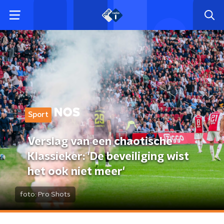
Sport
Verslag van een chaotische
Klassieker: 'De beveiliging wist
het ook niet meer'
foto:
Pro Shots