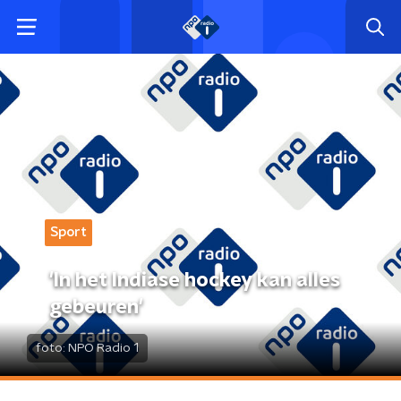
Sport
'In het Indiase hockey kan alles
gebeuren'
foto:
NPO Radio 1