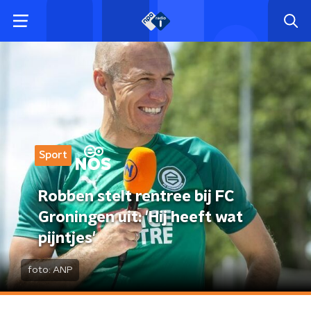
Sport
Robben stelt rentree bij FC
Groningen uit: 'Hij heeft wat
pijntjes'
foto:
ANP