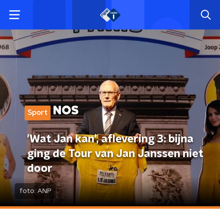
Sport
'Wat Jan kan', aflevering 3: bijna
ging de Tour van Jan Janssen niet
door
foto:
ANP