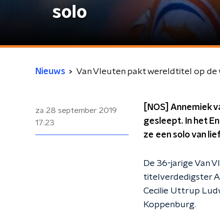
solo
Nieuws
Van Vleuten pakt wereldtitel op de 
[NOS] Annemiek va
za 28 september 2019
gesleept. In het 
17:23
ze een solo van li
De 36-jarige Van V
titelverdedigster A
Cecilie Uttrup Lud
Koppenburg.