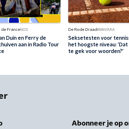
r de France
De Rode Draad
NOS
BNNVARA
an Duin en Ferry de
Seksetesten voor tennis
huiven aan in Radio Tour
het hoogste niveau: 'Dat 
ce
te gek voor woorden?'
er
o
Abonneer je op o