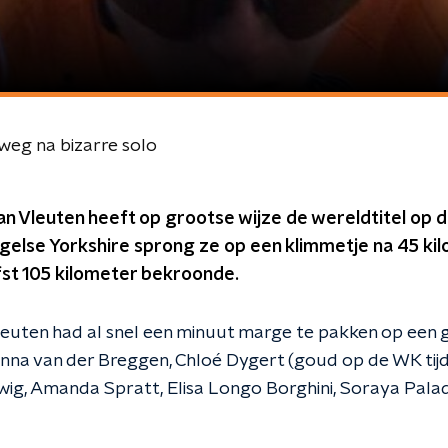
weg na bizarre solo
n Vleuten heeft op grootse wijze de wereldtitel op 
Engelse Yorkshire sprong ze op een klimmetje na 45 k
efst 105 kilometer bekroonde.
leuten had al snel een minuut marge te pakken op een
nna van der Breggen, Chloé Dygert (goud op de WK tijdri
wig, Amanda Spratt, Elisa Longo Borghini, Soraya Palad