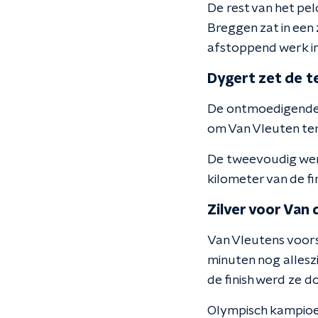
De rest van het pe
Breggen zat in een
afstoppend werk in
Dygert zet de t
De ontmoedigende k
om Van Vleuten ter
De tweevoudig were
kilometer van de f
Zilver voor Van
Van Vleutens voors
minuten nog alleszi
de finish werd ze 
Olympisch kampioe