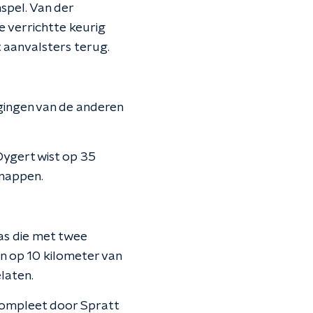
spel. Van der
 verrichtte keurig
 aanvalsters terug.
gingen van de anderen
Dygert wist op 35
snappen.
as die met twee
en op 10 kilometer van
laten.
ompleet door Spratt