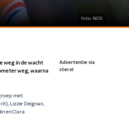
foto:
NOS
Advertentie via
de weg in de wacht
ster.nl
ilometer weg, waarna
 groep met
t), Lizzie Deignan,
in en Clara