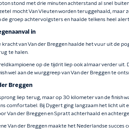
loton stond met drie minuten achterstand al snel buiten
 zetel mocht Van Vleuten worden teruggehaald, maar ze
 de groep achtervolgsters en haalde telkens heel alert
egenaanval in
racht van Van der Breggen haalde het vuur uit de po
ug te halen.
ldkampioene op de tijdrit liep ook almaar verder uit. 
inish wel aan de wurggreep van Van der Breggen te ont
 der Breggen
prong liep terug, maar op 30 kilometer van de finish w
ns comfortabel. Bij Dygert ging langzaam het licht uit 
door Van der Breggen en Spratt achterhaald en achterge
ne Van der Breggen maakte het Nederlandse succes c