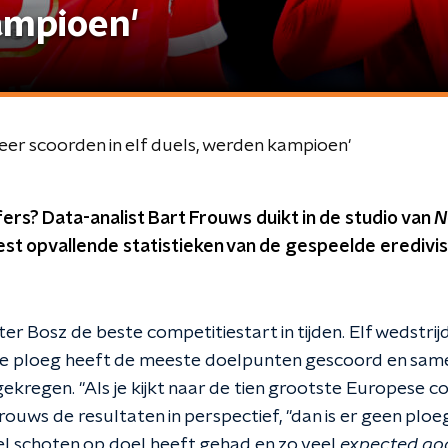
ampioen'
keer scoorden in elf duels, werden kampioen'
ers? Data-analist Bart Frouws duikt in de studio van
N
est opvallende statistieken van de gespeelde eredivi
r Bosz de beste competitiestart in tijden. Elf wedstrij
e ploeg heeft de meeste doelpunten gescoord en sam
regen. "Als je kijkt naar de tien grootste Europese co
rouws de resultaten in perspectief, "dan is er geen ploe
el schoten op doel heeft gehad en zo veel
expected go