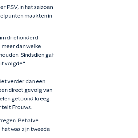
er PSV, in het seizoen
oelpunten maakten in
uim driehonderd
d meer dan welke
ehouden. Sindsdien gaf
it volgde."
et verder dan een
 een direct gevolg van
pelen getoond kreeg.
rtelt Frouws.
ekregen. Behalve
 het was zijn tweede