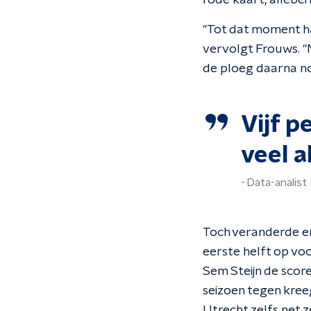
rode kaart, allebei
"Tot dat moment ha
vervolgt Frouws. "
de ploeg daarna no
Vijf p
veel a
Data-analist
Toch veranderde er
eerste helft op voo
Sem Steijn de score
seizoen tegen kreeg
Utrecht zelfs net z