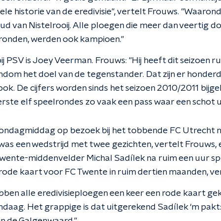
ele historie van de eredivisie", vertelt Frouws. "Waarond
 van Nistelrooij. Alle ploegen die meer dan veertig d
lronden, werden ook kampioen."
j PSV is Joey Veerman. Frouws: "Hij heeft dit seizoen r
dom het doel van de tegenstander. Dat zijn er honder
ok. De cijfers worden sinds het seizoen 2010/2011 bijg
erste elf speelrondes zo vaak een pass waar een schot u
ndagmiddag op bezoek bij het tobbende FC Utrecht ni
et was een wedstrijd met twee gezichten, vertelt Frouws,
Twente-middenvelder Michal Sadílek na ruim een uur s
rode kaart voor FC Twente in ruim dertien maanden, ve
ebben alle eredivisieploegen een keer een rode kaart g
ndaag. Het grappige is dat uitgerekend Sadílek ‘m pakt: