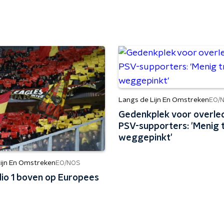
Langs de Lijn En Omstreken
EO/
Gedenkplek voor overle
PSV-supporters: 'Menig 
weggepinkt'
ijn En Omstreken
EO/NOS
io 1 boven op Europees