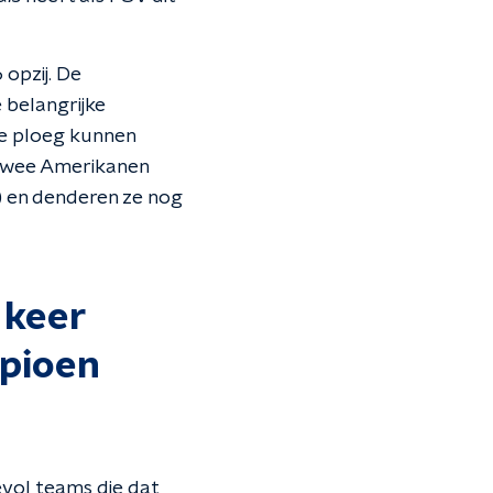
opzij. De
 belangrijke
e ploeg kunnen
 twee Amerikanen
) en denderen ze nog
 keer
mpioen
evol teams die dat