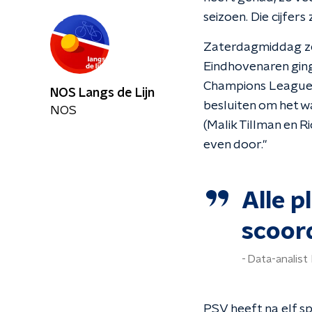
seizoen. Die cijfers
Zaterdagmiddag ze
Eindhovenaren ging
Champions League-
NOS Langs de Lijn
besluiten om het w
NOS
(Malik Tillman en R
even door."
Alle p
scoor
Data-analist
PSV heeft na elf s