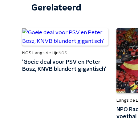
Gerelateerd
NOS Langs de Lijn
NOS
'Goeie deal voor PSV en Peter
Bosz, KNVB blundert gigantisch'
Langs de L
NPO Rad
voetbal