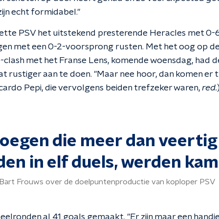
 zijn echt formidabel."
tte PSV het uitstekend presterende Heracles met 0-6 
en met een 0-2-voorsprong rusten. Met het oog op de
clash met het Franse Lens, komende woensdag, had d
at rustiger aan te doen. "Maar nee hoor, dan komen er
icardo Pepi, die vervolgens beiden trefzeker waren,
red.
loegen die meer dan veertig
den in elf duels, werden ka
 Bart Frouws over de doelpuntenproductie van koploper PSV
peelronden al 41 goals gemaakt. "Er zijn maar een handj