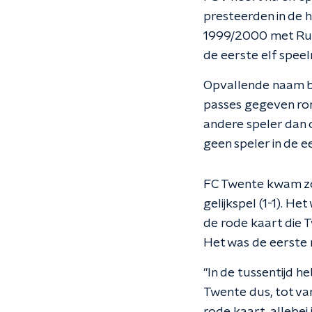
presteerden in de h
1999/2000 met Ruud
de eerste elf spee
Opvallende naam bi
passes gegeven ron
andere speler dan o
geen speler in de e
FC Twente kwam zo
gelijkspel (1-1). H
de rode kaart die 
Het was de eerste 
"In de tussentijd h
Twente dus, tot va