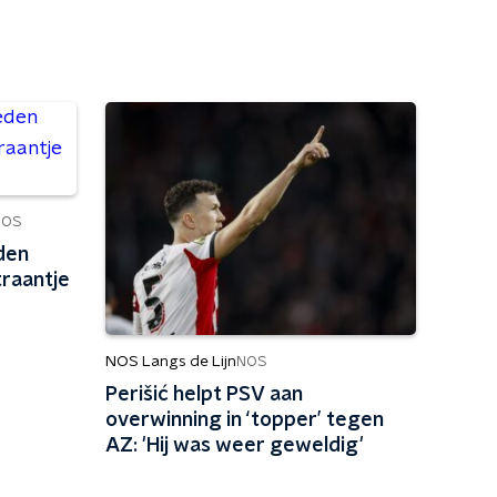
NOS
den
traantje
NOS Langs de Lijn
NOS
Perišić helpt PSV aan
overwinning in ‘topper’ tegen
AZ: 'Hij was weer geweldig'