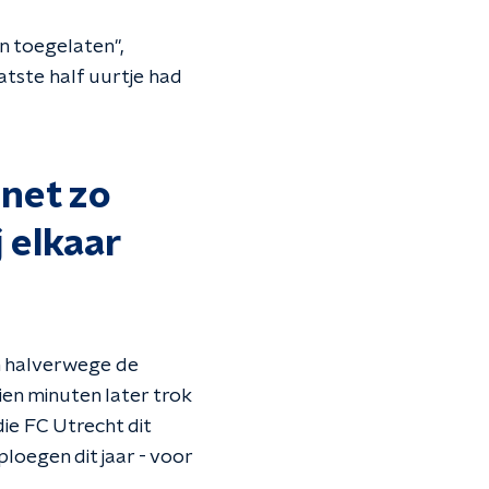
n toegelaten",
tste half uurtje had
 net zo
j elkaar
m halverwege de
tien minuten later trok
die FC Utrecht dit
loegen dit jaar - voor