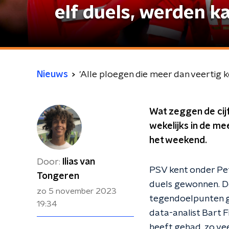
elf duels, werden k
Nieuws
'Alle ploegen die meer dan veertig 
Wat zeggen de cijf
wekelijks in de me
het weekend.
Door:
Ilias van
PSV kent onder Pete
Tongeren
duels gewonnen. D
zo 5 november 2023
tegendoelpunten gek
19:34
data-analist Bart F
heeft gehad, zo ve