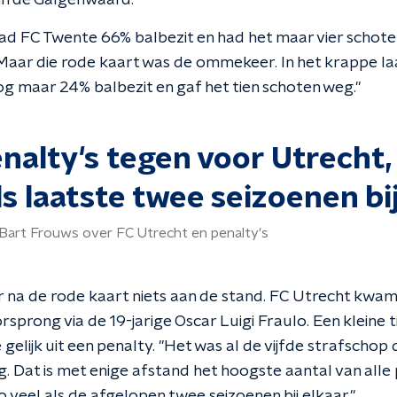
 in de Galgenwaard."
d FC Twente 66% balbezit en had het maar vier schote
Maar die rode kaart was de ommekeer. In het krappe laa
g maar 24% balbezit en gaf het tien schoten weg."
enalty's tegen voor Utrecht,
ls laatste twee seizoenen bi
 Bart Frouws over FC Utrecht en penalty's
 na de rode kaart niets aan de stand. FC Utrecht kwa
rsprong via de 19-jarige Oscar Luigi Fraulo. Een kleine 
 gelijk uit een penalty. "Het was al de vijfde strafschop 
. Dat is met enige afstand het hoogste aantal van alle p
o veel als de afgelopen twee seizoenen bij elkaar."