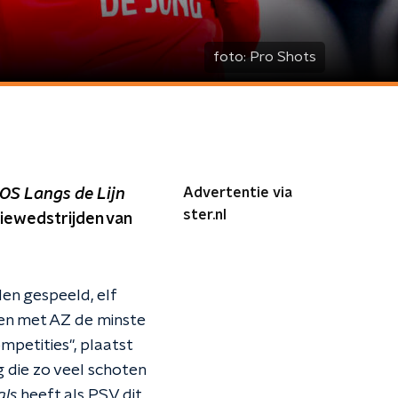
foto:
Pro Shots
Advertentie via
OS Langs de Lijn
ster.nl
siewedstrijden van
den gespeeld, elf
en met AZ de minste
mpetities", plaatst
g die zo veel schoten
als
heeft als PSV dit