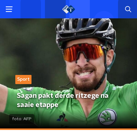
Sport
Sagan pakt derde ritzege na
saaie etappe
foto:
AFP