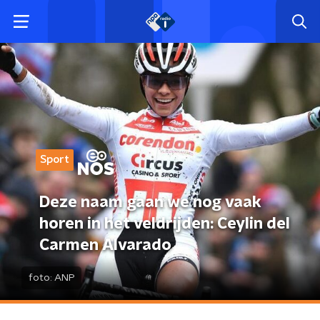
Sport
Deze naam gaan we nog vaak
horen in het veldrijden: Ceylin del
Carmen Alvarado
foto:
ANP