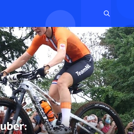
auber: