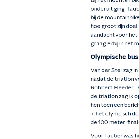
Bij het mountainbik
onderuit ging. Tau
bij de mountainbike
hoe groot zijn doel
aandacht voor het 
graag erbij in het
Olympische bus
Van der Stel zag in
nadat de triatlon v
Robbert Meeder. "E
de triatlon zag ik 
hen toen een beri
in het olympisch do
de 100 meter-final
Voor Tauber was he