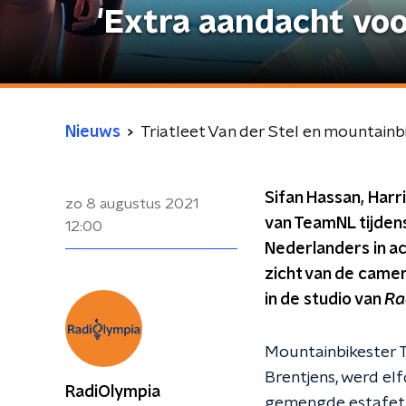
'Extra aandacht voo
Nieuws
Triatleet Van der Stel en mountainb
Sifan Hassan, Har
zo 8 augustus 2021
van TeamNL tijden
12:00
Nederlanders in act
zicht van de camer
in de studio van
Ra
Mountainbikester T
Brentjens, werd elf
RadiOlympia
gemengde estafette