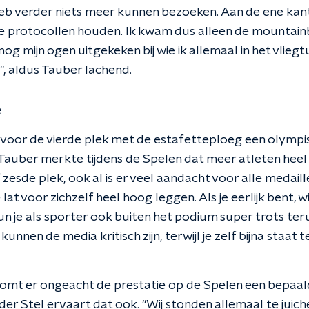
 heb verder niets meer kunnen bezoeken. Aan de ene ka
 protocollen houden. Ik kwam dus alleen de mountainb
nog mijn ogen uitgekeken bij wie ik allemaal in het vlieg
", aldus Tauber lachend.
e
voor de vierde plek met de estafetteploeg een olympisc
 Tauber merkte tijdens de Spelen dat meer atleten hee
of zesde plek, ook al is er veel aandacht voor alle medail
at voor zichzelf heel hoog leggen. Als je eerlijk bent, wi
n je als sporter ook buiten het podium super trots teru
kunnen de media kritisch zijn, terwijl je zelf bijna staat t
 komt er ongeacht de prestatie op de Spelen een bepaald
er Stel ervaart dat ook. "Wij stonden allemaal te juic