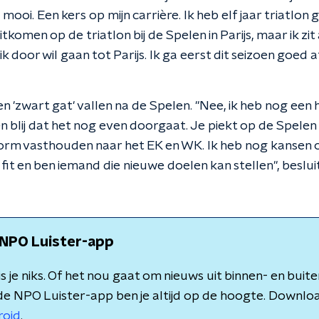
 mooi. Een kers op mijn carrière. Ik heb elf jaar triatlon
tkomen op de triatlon bij de Spelen in Parijs, maar ik zi
f ik door wil gaan tot Parijs. Ik ga eerst dit seizoen goe
een 'zwart gat' vallen na de Spelen. "Nee, ik heb nog een
n blij dat het nog even doorgaat. Je piekt op de Spelen
 vorm vasthouden naar het EK en WK. Ik heb nog kansen
n fit en ben iemand die nieuwe doelen kan stellen", beslui
NPO Luister-app
 je niks. Of het nou gaat om nieuws uit binnen- en buite
de NPO Luister-app ben je altijd op de hoogte. Downlo
roid
.