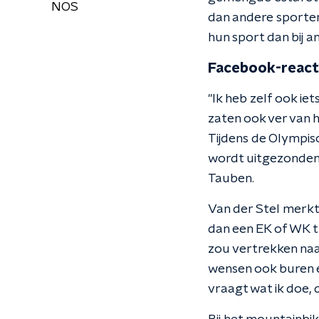
NOS
dan andere sporte
hun sport dan bij 
Facebook-react
"Ik heb zelf ook i
zaten ook ver van 
Tijdens de Olympis
wordt uitgezonden 
Tauben.
Van der Stel merkt
dan een EK of WK tr
zou vertrekken naar
wensen ook buren e
vraagt wat ik doe, 