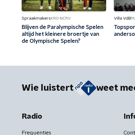
Spraakmakers
Villa VdB
KRO-NCRV
M
Blijven de Paralympische Spelen
Topsport
altijd het kleinere broertje van
anders
de Olympische Spelen?
Wie luistert
weet me
Radio
Inf
Frequenties
Cont