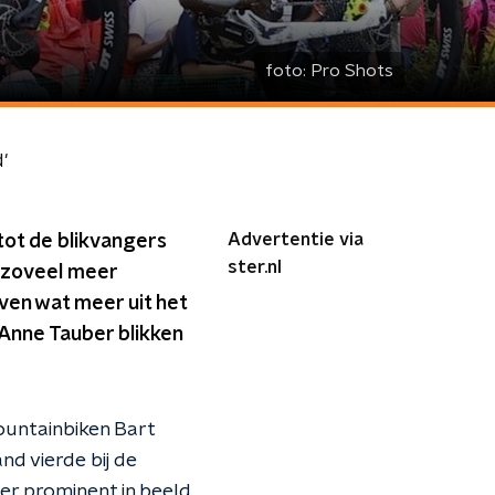
foto:
Pro Shots
'
Advertentie via
tot de blikvangers
ster.nl
 zoveel meer
leven wat meer uit het
 Anne Tauber blikken
ountainbiken Bart
nd vierde bij de
er prominent in beeld