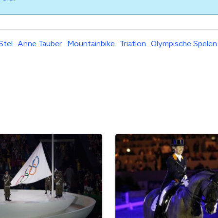
Stel
Anne Tauber
Mountainbike
Triatlon
Olympische Spelen