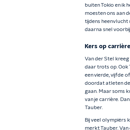
buiten Tokio en ik
moesten ons aan de
tijdens heenvlucht 
daarna snel voorbij
Kers op carrièr
Van der Stel kreeg 
daar trots op. Ook
een vierde, vijfde 
doordat atleten de l
gaan. Maar soms ku
van je carrière. Dan 
Tauber.
Bij veel olympiërs
merkt Tauber. Van d