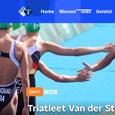
Home
Nieuws
Gids
Gemist
Sport
Triatleet Van der S