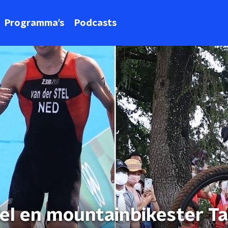
Programma's
Podcasts
tel en mountainbikester T