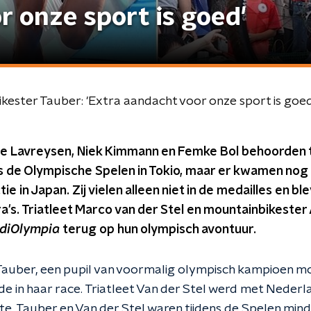
r onze sport is goed'
ikester Tauber: 'Extra aandacht voor onze sport is goed
rie Lavreysen, Niek Kimmann en Femke Bol behoorden 
s de Olympische Spelen in Tokio, maar er kwamen nog
ie in Japan. Zij vielen alleen niet in de medailles en b
a's. Triatleet Marco van der Stel en mountainbikester
diOlympia
terug op hun olympisch avontuur.
auber, een pupil van voormalig olympisch kampioen m
de in haar race. Triatleet Van der Stel werd met Nederla
. Tauber en Van der Stel waren tijdens de Spelen mind