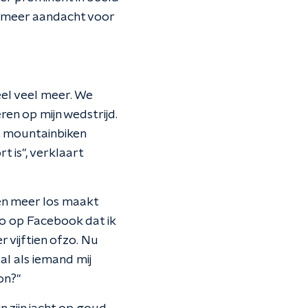
 meer aandacht voor
eel veel meer. We
en op mijn wedstrijd.
t mountainbiken
 is", verklaart
len meer los maakt
to op Facebook dat ik
r vijftien ofzo. Nu
l als iemand mij
on?"