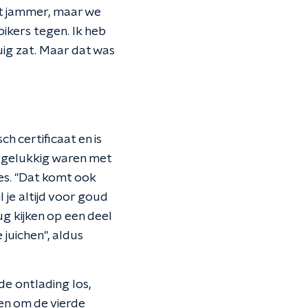
nt jammer, maar we
ikers tegen. Ik heb
tuig zat. Maar dat was
h certificaat en is
l gelukkig waren met
les. "Dat komt ook
l je altijd voor goud
g kijken op een deel
e juichen", aldus
e ontlading los,
hen om de vierde