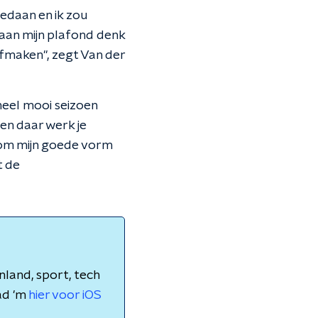
 gedaan en ik zou
t aan mijn plafond denk
d afmaken", zegt Van der
 heel mooi seizoen
 en daar werk je
 om mijn goede vorm
t de
nland, sport, tech
ad 'm
hier voor iOS