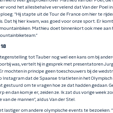
en werd veel gesproken over Mathieu van der Poel, die i
ber vond het allesbehalve vervelend dat Van der Poel in
ploeg. "Hij stapte uit de Tour de France om hier te rijd
 is. Dat hij hier kwam, was goed voor onze sport. Er ko
mountainbiken. Mathieu doet binnenkort ook mee aan 
 mountainbiketeam."
 18
 tegenstelling tot Tauber nog wel een kans om bij ander
oorbij was, vertelt hij in gesprek met presentatoren Ju
r mochten in principe geen toeschouwers bij de wedstri
op Instagram dat de Spaanse triatleten in het Olympisch
cht gestuurd om te vragen hoe ze dat hadden gedaan. 
rp en dan kom je er, zeiden ze. Ik zat dus vorige week z
e van de mannen", aldus Van der Stel.
t lastiger om andere olympische events te bezoeken. "W