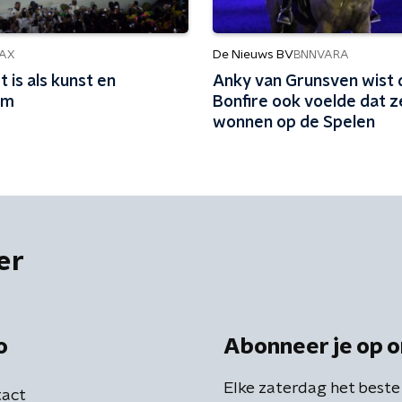
De Nieuws BV
AX
BNNVARA
 is als kunst en
Anky van Grunsven wist 
om
Bonfire ook voelde dat 
wonnen op de Spelen
er
o
Abonneer je op o
Elke zaterdag het beste
act