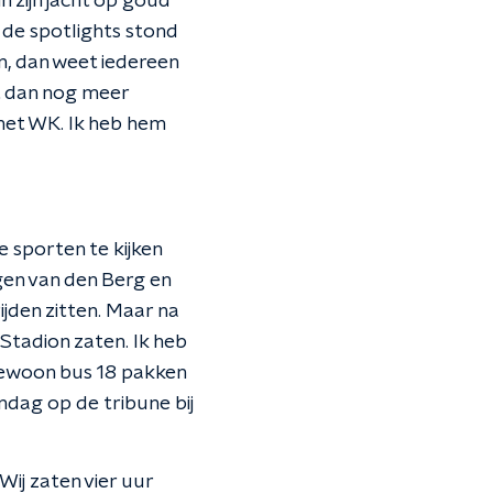
n zijn jacht op goud
 de spotlights stond
en, dan weet iedereen
mt dan nog meer
het WK. Ik heb hem
e sporten te kijken
rgen van den Berg en
jden zitten. Maar na
 Stadion zaten. Ik heb
Gewoon bus 18 pakken
ondag op de tribune bij
ij zaten vier uur