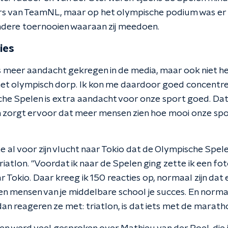
rs van TeamNL, maar op het olympische podium was er
andere toernooien waaraan zij meedoen.
ies
ets meer aandacht gekregen in de media, maar ook niet h
het olympisch dorp. Ik kon me daardoor goed concentrer
che Spelen is extra aandacht voor onze sport goed. Da
zorgt ervoor dat meer mensen zien hoe mooi onze sport
e al voor zijn vlucht naar Tokio dat de Olympische Spe
iatlon. "Voordat ik naar de Spelen ging zette ik een fo
 Tokio. Daar kreeg ik 150 reacties op, normaal zijn dat e
n mensen van je middelbare school je succes. En normaa
dan reageren ze met: triatlon, is dat iets met de marath