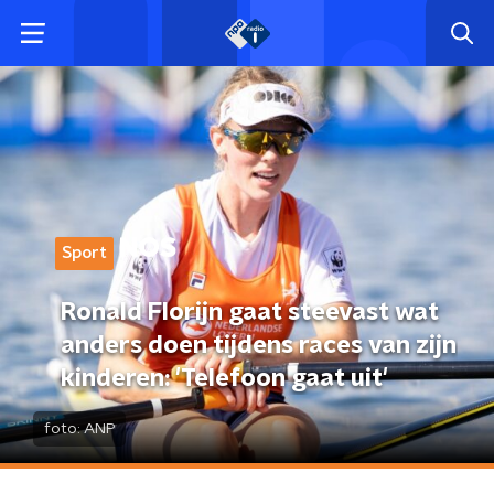
Sport
Ronald Florijn gaat steevast wat
anders doen tijdens races van zijn
kinderen: 'Telefoon gaat uit'
foto:
ANP