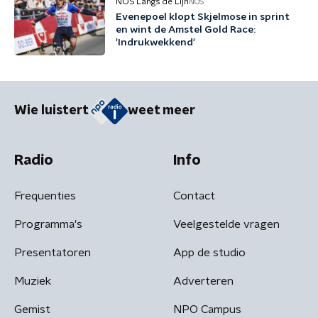
NOS Langs de Lijn
NOS
Evenepoel klopt Skjelmose in sprint
en wint de Amstel Gold Race:
'Indrukwekkend'
Wie luistert
weet meer
Radio
Info
Frequenties
Contact
Programma's
Veelgestelde vragen
Presentatoren
App de studio
Muziek
Adverteren
Gemist
NPO Campus