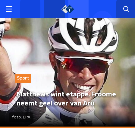
Sport
Matthews wint etappe, Froome
neemt geel over van Aru
foto:
EPA