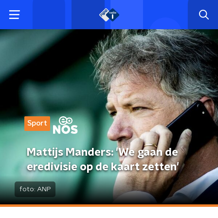
Sport
Mattijs Manders: 'We gaan de
eredivisie op de kaart zetten'
foto:
ANP