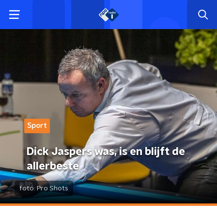
Sport
Dick Jaspers was, is en blijft de
allerbeste
foto:
Pro Shots