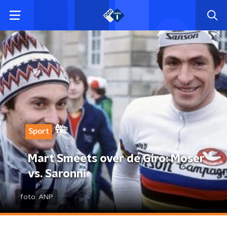
Sport
Mart Smeets over de Giro: Moser
vs. Saronni
foto:
ANP