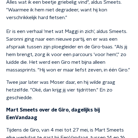
Alles wat ik een beetje griebelig vind", aldus Smeets.
"Waarmee ik hem niet degradeer, want hij kon
verschrikkelijk hard fietsen."
Er is een verhaal 'met wat Maggi in zich', aldus Smeets.
Saronni ging naar een nieuwe partij, en er was een
afspraak tussen zijn ploegleider en de Giro-baas. "Als jij
hem brengt, zorg ik voor een parcours 'voor hem'," zo
luidde die. Het werd een Giro met bijna alleen
massasprints. "Hij won er maar liefst zeven, in één Giro."
Twee jaar later was Moser daar, en hij wilde graag
hetzelfde. "Oké, dan krijg jij vier tijdritten." En zo
geschiedde.
Mart Smeets over de Giro, dagelijks bij
EenVandaag
Tijdens de Giro, van 4 mei tot 27 mei, is Mart Smeets
elke werkdag te gast bij EenVandaag, tussen 14 en 16