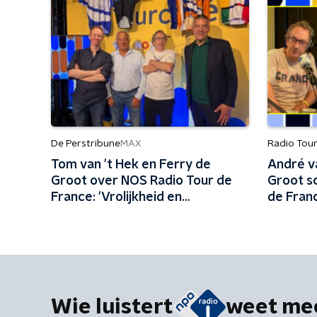
De Perstribune
Radio Tou
MAX
Tom van 't Hek en Ferry de
André v
Groot over NOS Radio Tour de
Groot sc
France: 'Vrolijkheid en
de Fran
professionaliteit kunnen prima
samengaan'
Wie luistert
weet me