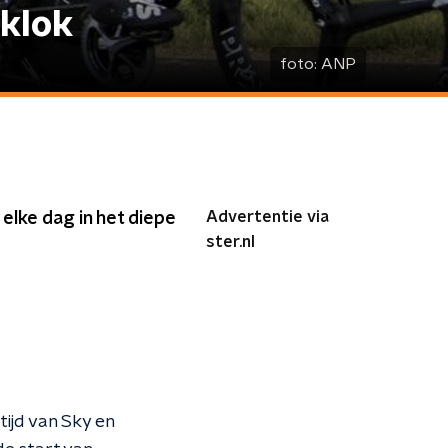
 klok
foto:
ANP
Advertentie via
elke dag in het diepe
ster.nl
tijd van Sky en