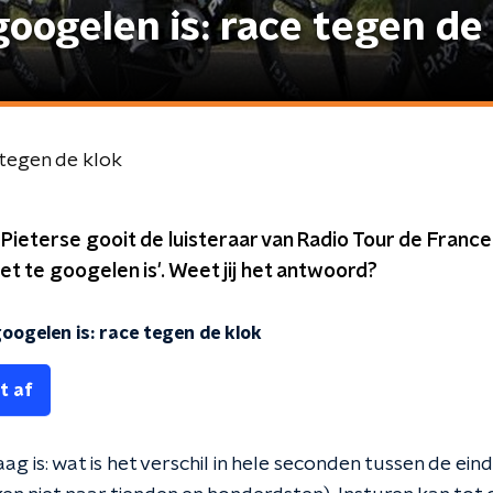
googelen is: race tegen de
e tegen de klok
Pieterse gooit de luisteraar van Radio Tour de France 
et te googelen is'. Weet jij het antwoord?
googelen is: race tegen de klok
t af
g is: wat is het verschil in hele seconden tussen de eind