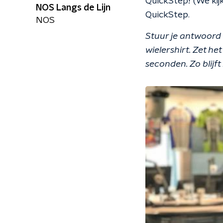
QuickStep? (We kijk
NOS Langs de Lijn
QuickStep.
NOS
Stuur je antwoord
wielershirt. Zet he
seconden. Zo blijft